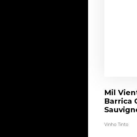
Mil Vien
Barrica
Sauvign
Vinho Tinto