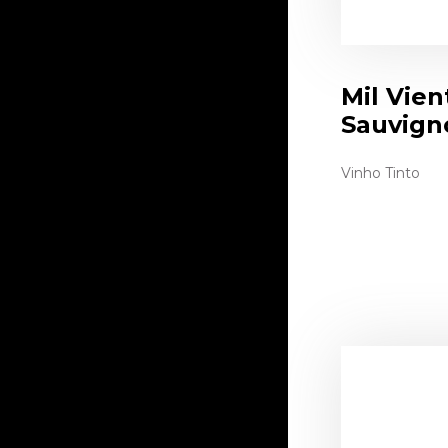
Mil Vie
Sauvign
Vinho Tinto