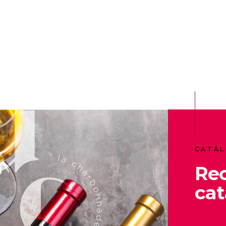
CATÁL
Re
cat