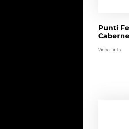
Punti Fe
Caberne
Vinho Tinto