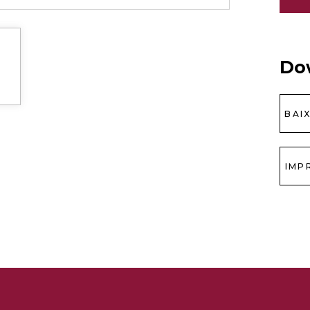
Do
BAI
IMP