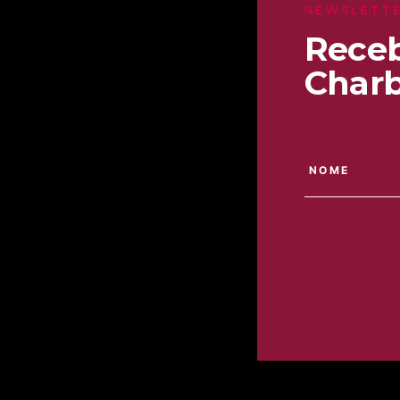
NEWSLETT
Receb
Charb