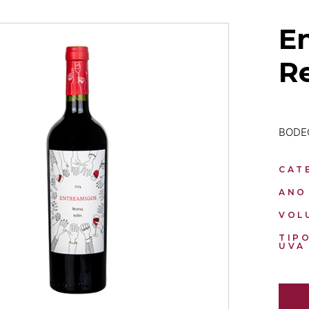
E
R
BODE
CAT
ANO
VOL
TIP
UVA