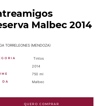
ntreamigos
eserva Malbec 2014
GA TORRELEONES (MENDOZA)
EGORIA
Tintos
2014
UME
750 ml
O DA
Malbec
QUERO COMPRAR