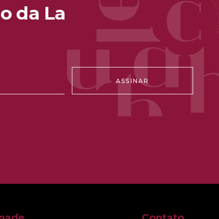
o da La
ASSINAR
nnade
Contato