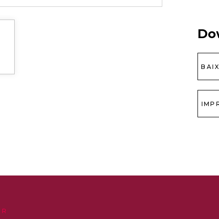
Do
BAI
IMP
ER