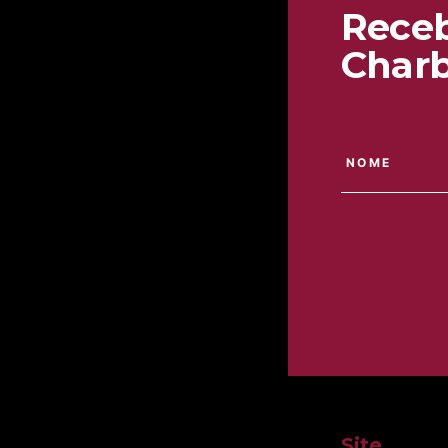
Receb
Charb
Site