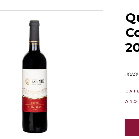
Q
C
2
JOAQ
CAT
ANO