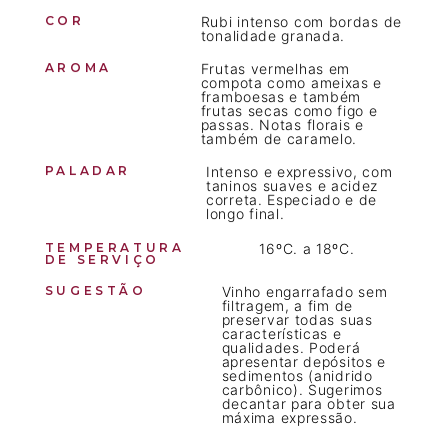
COR
Rubi intenso com bordas de
tonalidade granada.
AROMA
Frutas vermelhas em
compota como ameixas e
framboesas e também
frutas secas como figo e
passas. Notas florais e
também de caramelo.
PALADAR
Intenso e expressivo, com
taninos suaves e acidez
correta. Especiado e de
longo final.
TEMPERATURA
16ºC. a 18ºC.
DE SERVIÇO
SUGESTÃO
Vinho engarrafado sem
filtragem, a fim de
preservar todas suas
características e
qualidades. Poderá
apresentar depósitos e
sedimentos (anidrido
carbônico). Sugerimos
decantar para obter sua
máxima expressão.