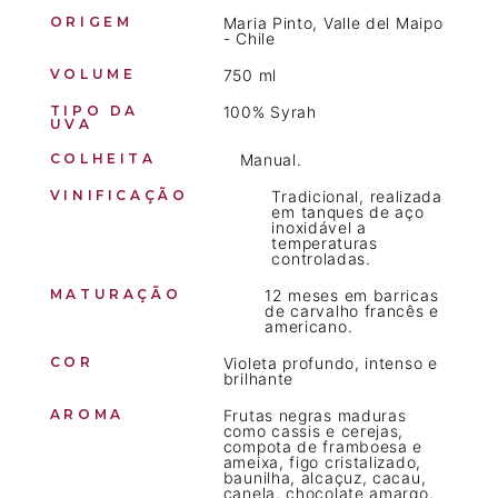
ORIGEM
Maria Pinto, Valle del Maipo
- Chile
VOLUME
750 ml
TIPO DA
100% Syrah
UVA
COLHEITA
Manual.
VINIFICAÇÃO
Tradicional, realizada
em tanques de aço
inoxidável a
temperaturas
controladas.
MATURAÇÃO
12 meses em barricas
de carvalho francês e
americano.
COR
Violeta profundo, intenso e
brilhante
AROMA
Frutas negras maduras
como cassis e cerejas,
compota de framboesa e
ameixa, figo cristalizado,
baunilha, alcaçuz, cacau,
canela, chocolate amargo,