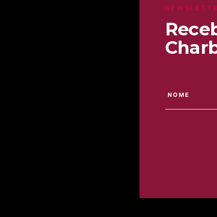
NEWSLETT
Receb
Charb