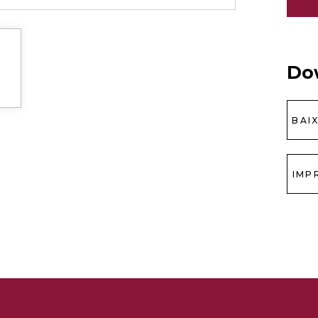
Do
BAI
IMP