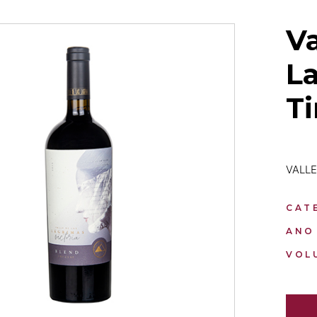
Va
L
Ti
VALLE
CAT
ANO
VOL