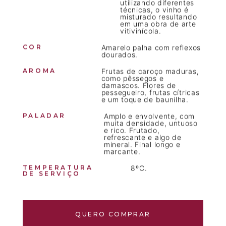
utilizando diferentes
técnicas, o vinho é
misturado resultando
em uma obra de arte
vitivinícola.
COR
Amarelo palha com reflexos
dourados.
AROMA
Frutas de caroço maduras,
como pêssegos e
damascos. Flores de
pessegueiro, frutas cítricas
e um toque de baunilha.
PALADAR
Amplo e envolvente, com
muita densidade, untuoso
e rico. Frutado,
refrescante e algo de
mineral. Final longo e
marcante.
TEMPERATURA
8ºC.
DE SERVIÇO
QUERO COMPRAR