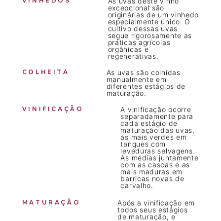
VINHEDOS
As uvas deste vinho
excepcional são
originárias de um vinhedo
especialmente único. O
cultivo dessas uvas
segue rigorosamente as
práticas agrícolas
orgânicas e
regenerativas.
COLHEITA
As uvas são colhidas
manualmente em
diferentes estágios de
maturação.
VINIFICAÇÃO
A vinificação ocorre
separadamente para
cada estágio de
maturação das uvas,
as mais verdes em
tanques com
leveduras selvagens.
As médias juntamente
com as cascas e as
mais maduras em
barricas novas de
carvalho.
MATURAÇÃO
Após a vinificação em
todos seus estágios
de maturação, e