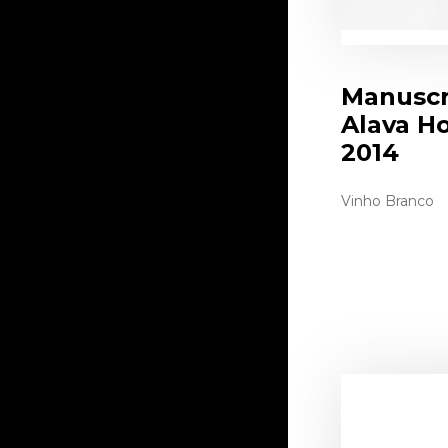
Manuscr
Alava Ho
2014
Vinho Branco