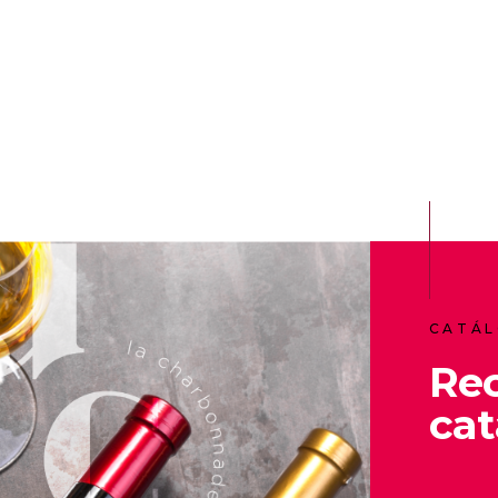
CATÁL
Re
cat