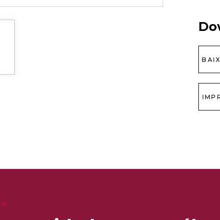
Do
BAI
IMP
ER