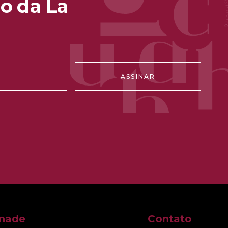
o da La
ASSINAR
nnade
Contato