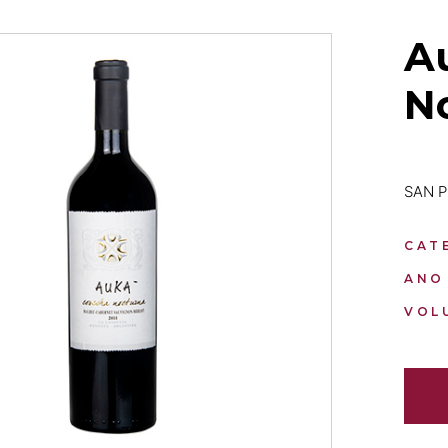
A
N
SAN 
CAT
ANO
VOL