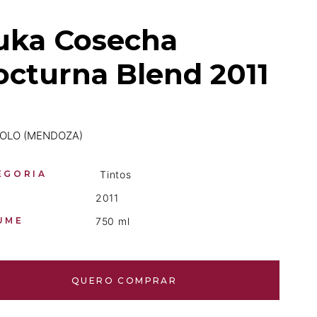
uka Cosecha
octurna Blend 2011
POLO (MENDOZA)
EGORIA
Tintos
2011
UME
750 ml
QUERO COMPRAR