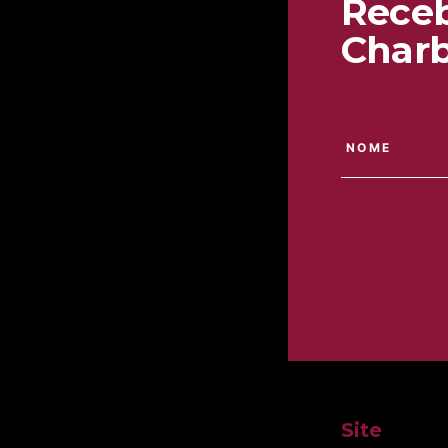
Receb
Charb
Site