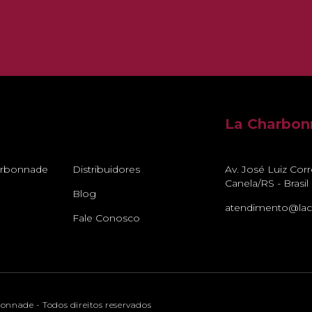
La Charbo
arbonnade
Distribuidores
Av. José Luiz Cor
Canela/RS - Brasil
Blog
atendimento@lac
Fale Conosco
nnade - Todos direitos reservados