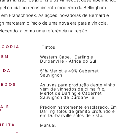
pel crucial no renascimento moderno da Bellingham
e em Franschhoek. As ações inovadoras de Bernard e
h marcaram o início de uma nova era para a vinícola,
elecendo-a como uma referência na região.
EGORIA
Tintos
GEM
Western Cape - Darling e
Durbanville - África do Sul
O DA
51% Merlot e 49% Cabernet
Sauvignon
HEDOS
As uvas para produção deste vinho
vêm de vinhedos de clima frio,
Merlot de Darling e Cabernet
Sauvignon de Durbanville.
A E
Predominantemente ensolarado. Em
O
Darling solos de granito profundo e
em Durbanville solos de xisto.
HEITA
Manual.