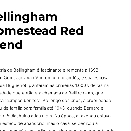
ellingham
omestead Red
lend
ória de Bellingham é fascinante e remonta a 1693,
o Gerrit Janz van Vuuren, um holandês, e sua esposa
sa Huguenot, plantaram as primeiras 1.000 videiras na
iedade que então era chamada de Bellinchamp, que
ica "campos bonitos". Ao longo dos anos, a propriedade
 de família para família até 1943, quando Bernard e
h Podlashuk a adquiriram. Na época, a fazenda estava
 estado de abandono, mas o casal se dedicou a
urar a mansão, os jardins e os vinhedos, desempenhando