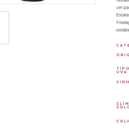
um pa
Estat
Fredag
estab
CAT
ORI
TIP
UVA
VIN
CLIM
SOL
COL