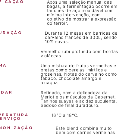
IFICAÇÃO
Após uma seleção manual das
bagas, a fermentação ocorre em
tanques de aço inoxidável com
mínima intervenção, com
objetivo de mostrar a expressão
do terroir.
URAÇÃO
Durante 12 meses em barricas de
carvalho francês de 300L, sendo
10% novas.
Vermelho rubi profundo com bordas
violáceas.
MA
Uma mistura de frutas vermelhas e
pretas como cerejas, mirtilos e
groselhas. Notas do carvalho como
tabaco, chocolate amargo e
alcaçuz.
ADAR
Refinado, com a delicadeza da
Merlot e os músculos da Cabernet.
Taninos suaves e acidez suculenta.
Sedoso de final duradouro.
PERATURA
16°C a 18°C.
SERVIÇO
MONIZAÇÃO
Este blend combina muito
bem com carnes vermelhas