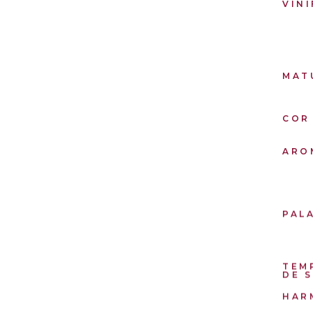
VIN
MAT
COR
ARO
PAL
TEM
DE 
HAR