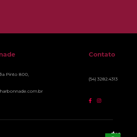
nnade
Contato
rêa Pinto 800,
(54) 3282.4313
harbonnade.com.br