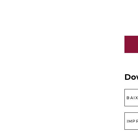
Do
BAI
IMP