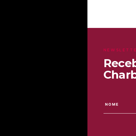
NEWSLETT
Receb
Charb