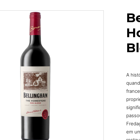
B
H
B
A hist
quand
france
propr
signif
passou
Fredag
em um
resta