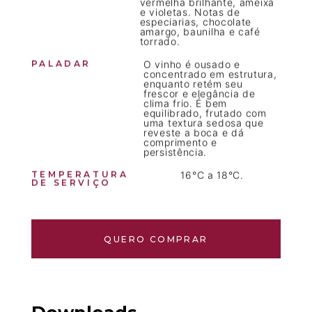
vermelha brilhante, ameixa
e violetas. Notas de
especiarias, chocolate
amargo, baunilha e café
torrado.
PALADAR
O vinho é ousado e
concentrado em estrutura,
enquanto retém seu
frescor e elegância de
clima frio. É bem
equilibrado, frutado com
uma textura sedosa que
reveste a boca e dá
comprimento e
persistência.
TEMPERATURA
16°C a 18°C.
DE SERVIÇO
QUERO COMPRAR