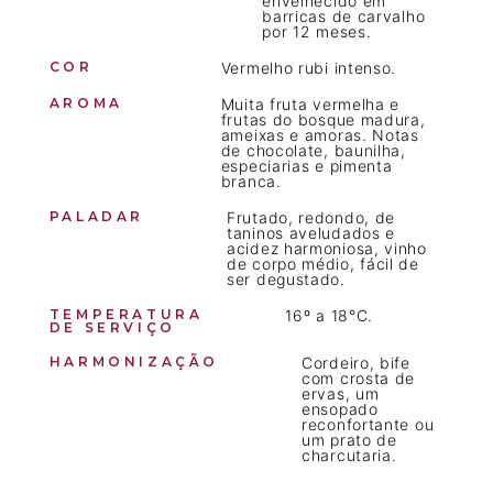
barricas de carvalho
por 12 meses.
COR
Vermelho rubi intenso.
AROMA
Muita fruta vermelha e
frutas do bosque madura,
ameixas e amoras. Notas
de chocolate, baunilha,
especiarias e pimenta
branca.
PALADAR
Frutado, redondo, de
taninos aveludados e
acidez harmoniosa, vinho
de corpo médio, fácil de
ser degustado.
TEMPERATURA
16º a 18°C.
DE SERVIÇO
HARMONIZAÇÃO
Cordeiro, bife
com crosta de
ervas, um
ensopado
reconfortante ou
um prato de
charcutaria.