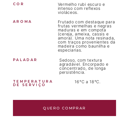
COR
Vermelho rubi escuro e
intenso com reflexos
violáceos.
AROMA
Frutado com destaque para
frutas vermelhas e negras
maduras e em compota
(cereja, ameixa, cassis e
amora). Uma nota resinada,
com traços provenientes da
madeira como baunilha e
especiarias.
PALADAR
Sedoso, com textura
agradável. Encorpado e
concentrado, de longa
persistência.
TEMPERATURA
16°C a 18°C.
DE SERVIÇO
QUERO COMPRAR