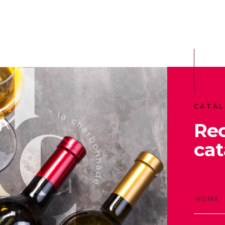
CATÁL
Re
cat