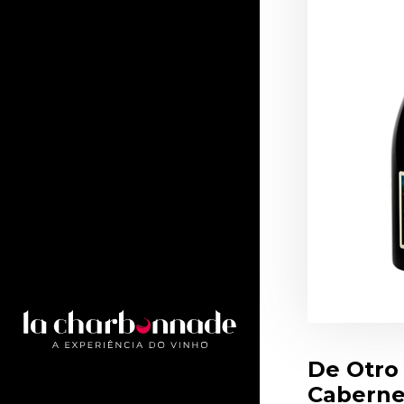
De Otro
Caberne