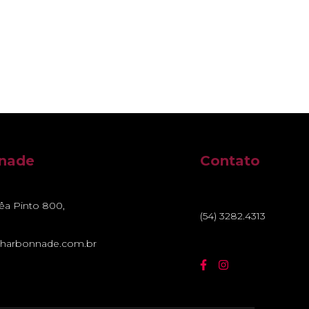
nnade
Contato
rêa Pinto 800,
(54) 3282.4313
harbonnade.com.br