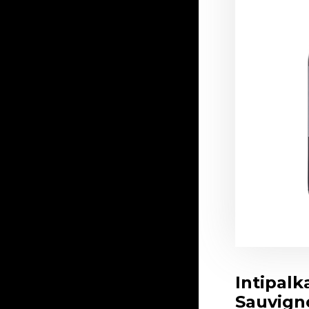
Intipalk
Sauvign