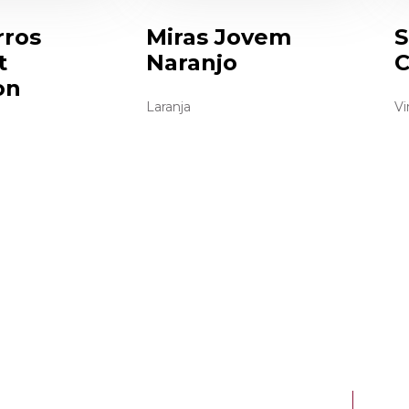
rros
Miras Jovem
S
t
Naranjo
C
on
Laranja
Vi