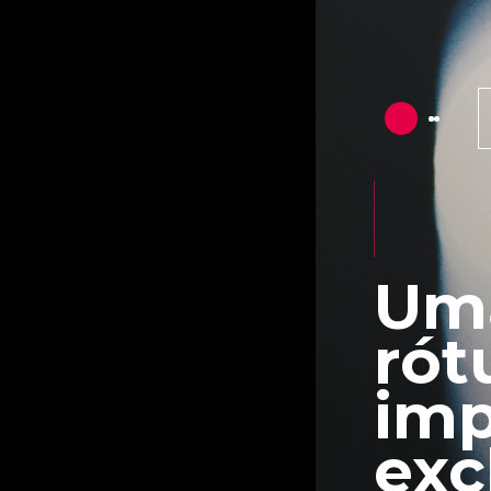
Uma
rót
imp
exc