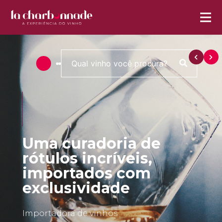
Uma curadoria de
rótulos incríveis,
importados com
exclusividade
Importadora de vinhos