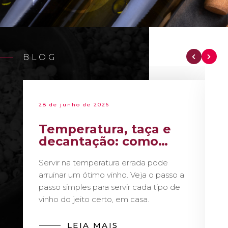
BLOG
28 de junho de 2026
Temperatura, taça e
decantação: como
servir vinho como um
Servir na temperatura errada pode
sommelier
arruinar um ótimo vinho. Veja o passo a
passo simples para servir cada tipo de
vinho do jeito certo, em casa.
LEIA MAIS