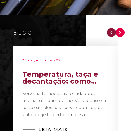
BLOG
28 de junho de 2026
Temperatura, taça e
decantação: como
servir vinho como um
Servir na temperatura errada pode
sommelier
arruinar um ótimo vinho. Veja o passo a
passo simples para servir cada tipo de
vinho do jeito certo, em casa.
LEIA MAIS