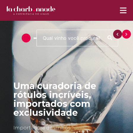
Uma curadoria de
rótulos incríveis,
importados com
exclusividade
Importadora de vinhos