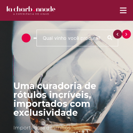
Uma curadoria de
rótulos incríveis,
importados com
exclusividade
Importadora de vinhos