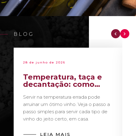
BLOG
28 de junho de 2026
Temperatura, taça e
decantação: como
servir vinho como um
Servir na temperatura errada pode
sommelier
arruinar um ótimo vinho. Veja o passo a
passo simples para servir cada tipo de
vinho do jeito certo, em casa.
LEIA MAIS