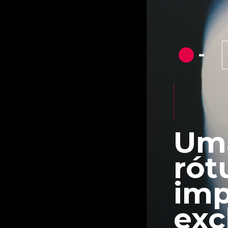
Uma
rót
imp
exc