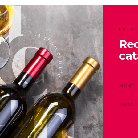
CATÁL
Re
cat