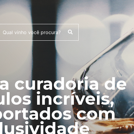
 curadoria de
ulos incríveis,
ortados com
lusividade