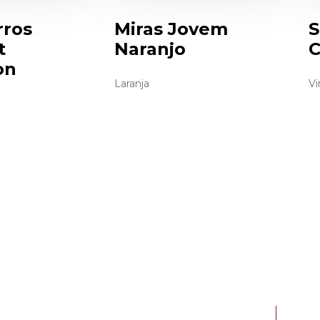
rros
Miras Jovem
S
t
Naranjo
C
on
Laranja
Vi