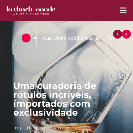
Uma curadoria de
rótulos incríveis,
importados com
exclusividade
Importadora de vinhos