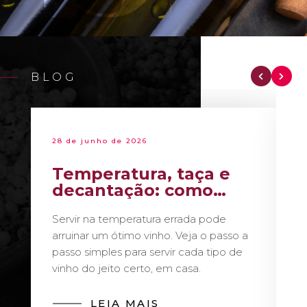
BLOG
28 de junho de 2026
Temperatura, taça e
decantação: como
servir vinho como um
Servir na temperatura errada pode
sommelier
arruinar um ótimo vinho. Veja o passo a
passo simples para servir cada tipo de
vinho do jeito certo, em casa.
LEIA MAIS