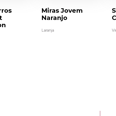
rros
Miras Jovem
S
t
Naranjo
C
on
Laranja
Vi