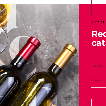
CATÁL
Re
cat