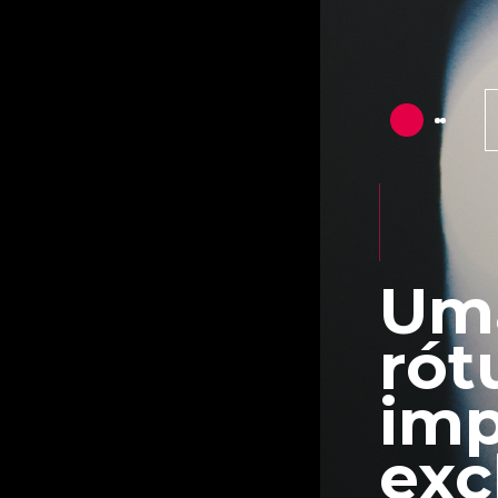
Uma
rót
imp
exc