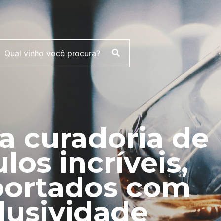
 curadoria de
ulos incríveis,
ortados com
lusividade