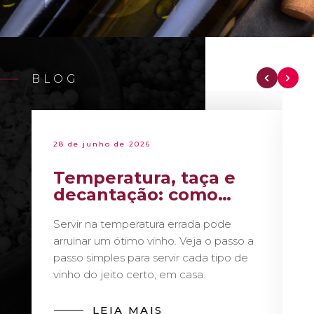
BLOG
28 de junho de 2026
Temperatura, taça e
decantação: como
servir vinho como um
Servir na temperatura errada pode
sommelier
arruinar um ótimo vinho. Veja o passo a
passo simples para servir cada tipo de
vinho do jeito certo, em casa.
LEIA MAIS