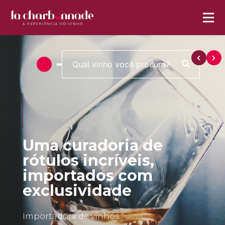
Uma curadoria de
rótulos incríveis,
importados com
exclusividade
Importadora de vinhos