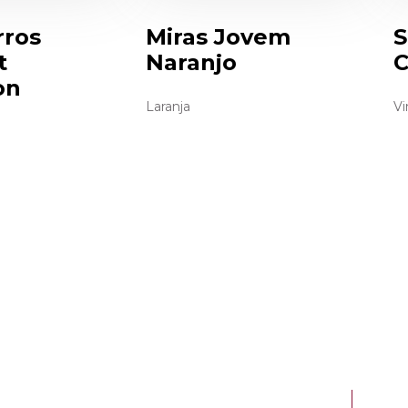
rros
Miras Jovem
S
t
Naranjo
C
on
Laranja
Vi