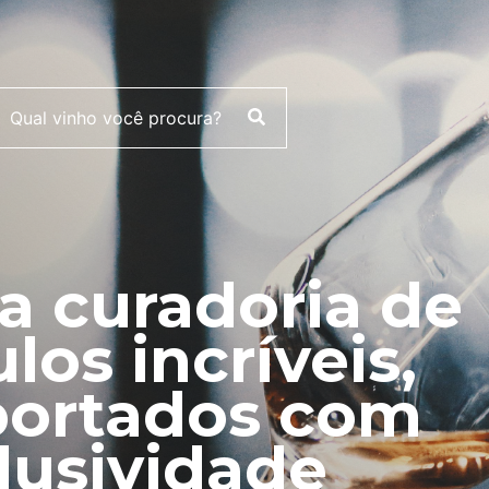
 curadoria de
ulos incríveis,
ortados com
lusividade