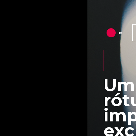
Uma
rót
imp
exc