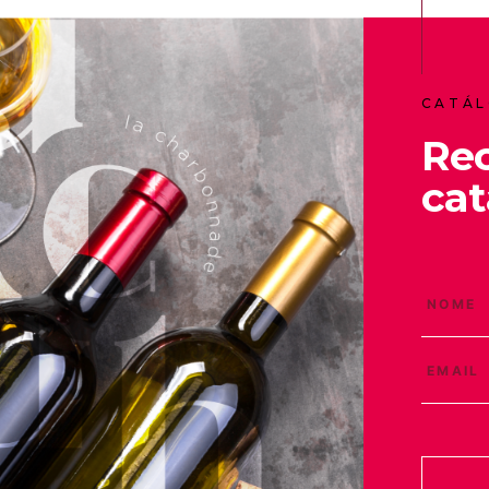
CATÁL
Re
cat