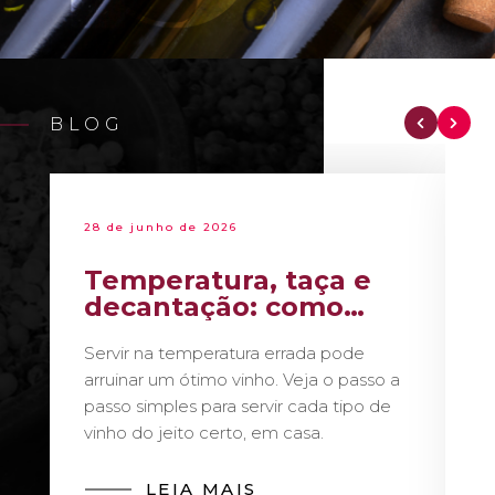
BLOG
28 de junho de 2026
Temperatura, taça e
decantação: como
servir vinho como um
Servir na temperatura errada pode
sommelier
arruinar um ótimo vinho. Veja o passo a
passo simples para servir cada tipo de
vinho do jeito certo, em casa.
LEIA MAIS