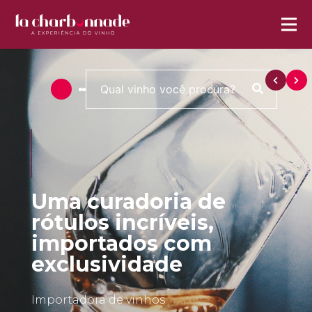
Uma curadoria de
rótulos incríveis,
importados com
exclusividade
Importadora de vinhos