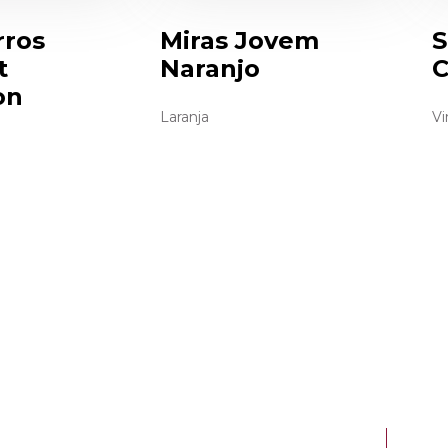
rros
Miras Jovem
S
t
Naranjo
C
on
Laranja
Vi