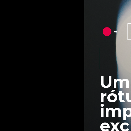
Uma
rót
imp
exc