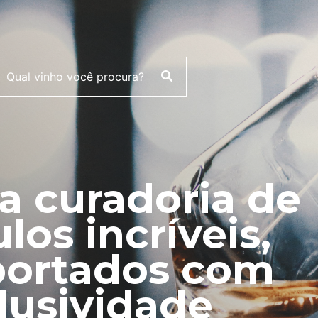
 curadoria de
ulos incríveis,
ortados com
lusividade