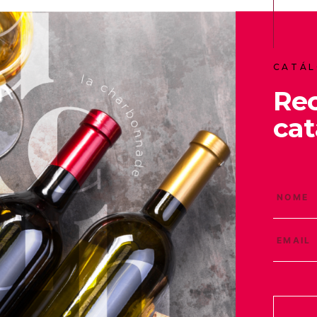
CATÁL
Re
cat