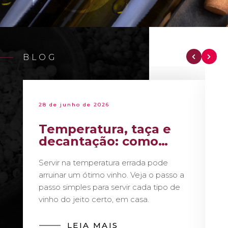
BLOG
28 de junho de 2026
Temperatura, taça e
decantação: como
servir vinho como um
Servir na temperatura errada pode
sommelier
arruinar um ótimo vinho. Veja o passo a
passo simples para servir cada tipo de
vinho do jeito certo, em casa.
LEIA MAIS