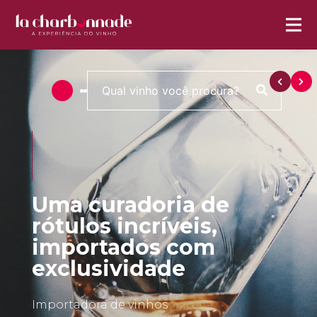
Uma curadoria de
rótulos incríveis,
importados com
exclusividade
Importadora de vinhos