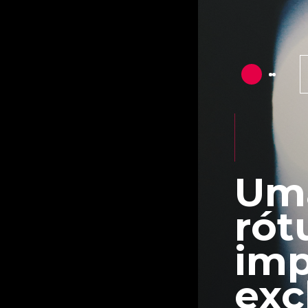
Uma
rót
imp
exc