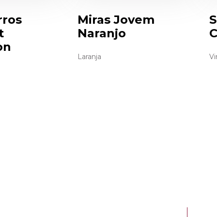
rros
Miras Jovem
S
t
Naranjo
C
on
Laranja
Vi