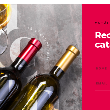
CATÁL
Re
cat