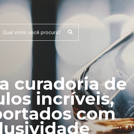
 curadoria de
ulos incríveis,
ortados com
lusividade