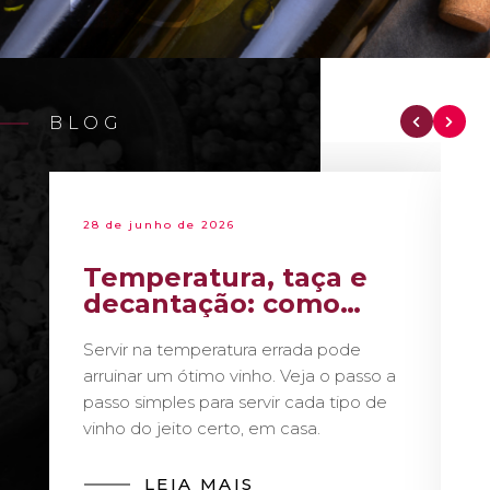
BLOG
28 de junho de 2026
Temperatura, taça e
decantação: como
servir vinho como um
Servir na temperatura errada pode
sommelier
arruinar um ótimo vinho. Veja o passo a
passo simples para servir cada tipo de
vinho do jeito certo, em casa.
LEIA MAIS