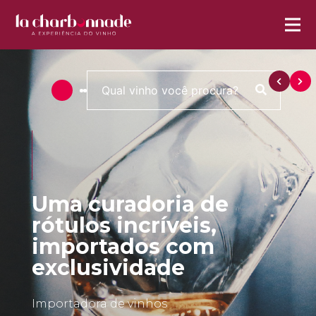
Uma curadoria de
rótulos incríveis,
importados com
exclusividade
Importadora de vinhos