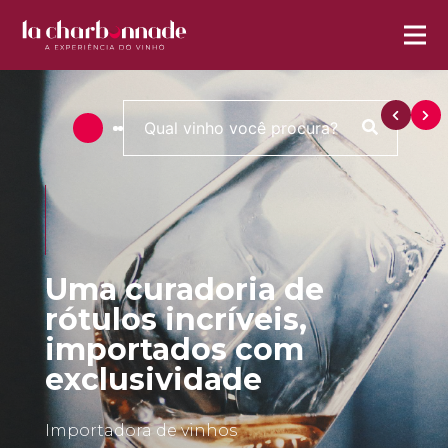
Uma curadoria de
rótulos incríveis,
importados com
exclusividade
Importadora de vinhos