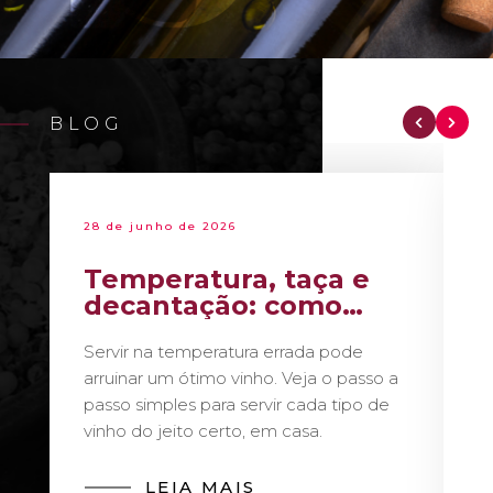
BLOG
28 de junho de 2026
Temperatura, taça e
decantação: como
servir vinho como um
Servir na temperatura errada pode
sommelier
arruinar um ótimo vinho. Veja o passo a
passo simples para servir cada tipo de
vinho do jeito certo, em casa.
LEIA MAIS