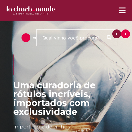
Uma curadoria de
rótulos incríveis,
importados com
exclusividade
Importadora de vinhos