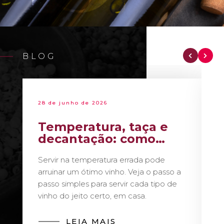
BLOG
28 de junho de 2026
Temperatura, taça e
decantação: como
servir vinho como um
Servir na temperatura errada pode
sommelier
arruinar um ótimo vinho. Veja o passo a
passo simples para servir cada tipo de
vinho do jeito certo, em casa.
LEIA MAIS