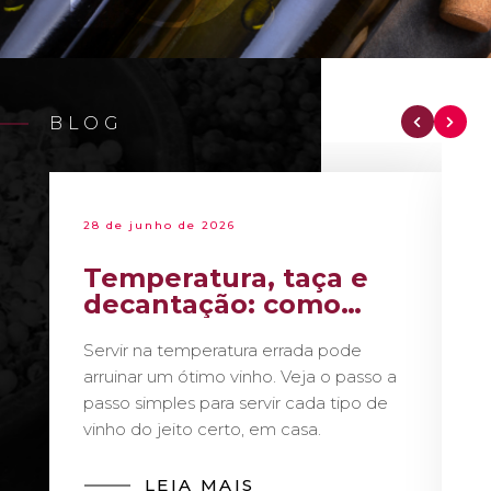
BLOG
28 de junho de 2026
Temperatura, taça e
decantação: como
servir vinho como um
Servir na temperatura errada pode
sommelier
arruinar um ótimo vinho. Veja o passo a
passo simples para servir cada tipo de
vinho do jeito certo, em casa.
LEIA MAIS