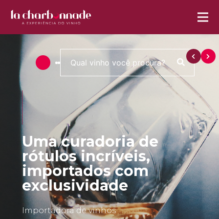
Uma curadoria de
rótulos incríveis,
importados com
exclusividade
Importadora de vinhos