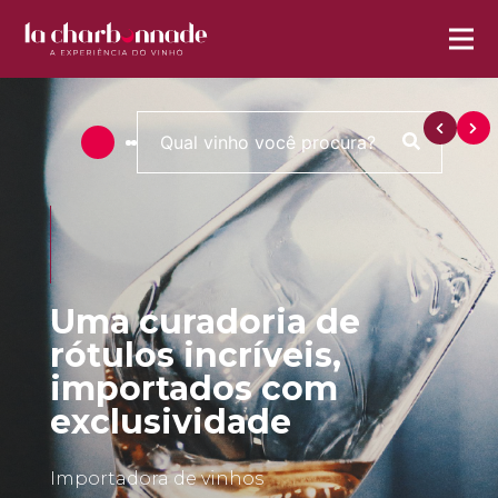
Uma curadoria de
rótulos incríveis,
importados com
exclusividade
Importadora de vinhos