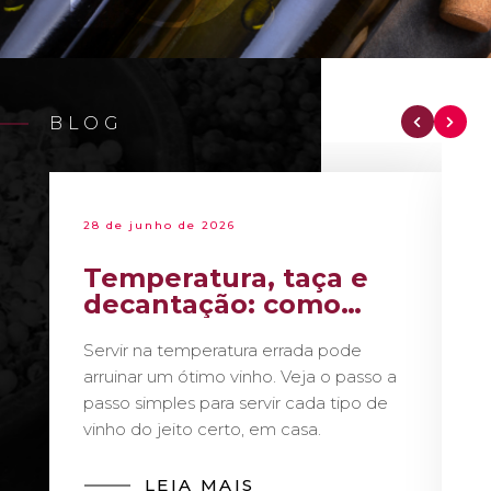
BLOG
28 de junho de 2026
Temperatura, taça e
decantação: como
servir vinho como um
Servir na temperatura errada pode
sommelier
arruinar um ótimo vinho. Veja o passo a
passo simples para servir cada tipo de
vinho do jeito certo, em casa.
LEIA MAIS