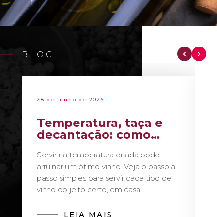
BLOG
28 de junho de 2026
Temperatura, taça e
decantação: como
servir vinho como um
Servir na temperatura errada pode
sommelier
arruinar um ótimo vinho. Veja o passo a
passo simples para servir cada tipo de
vinho do jeito certo, em casa.
LEIA MAIS