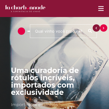
Uma curadoria de
rótulos incríveis,
importados com
exclusividade
Importadora de vinhos