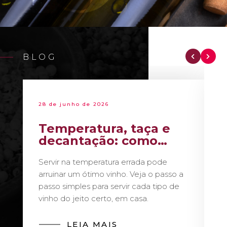
BLOG
28 de junho de 2026
Temperatura, taça e
decantação: como
servir vinho como um
Servir na temperatura errada pode
sommelier
arruinar um ótimo vinho. Veja o passo a
passo simples para servir cada tipo de
vinho do jeito certo, em casa.
LEIA MAIS