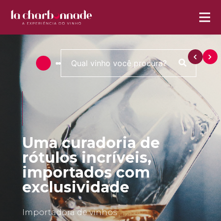
Uma curadoria de
rótulos incríveis,
importados com
exclusividade
Importadora de vinhos