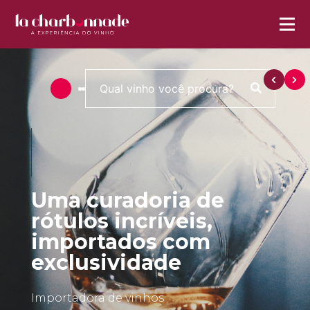
Uma curadoria de
rótulos incríveis,
importados com
exclusividade
Importadora de vinhos