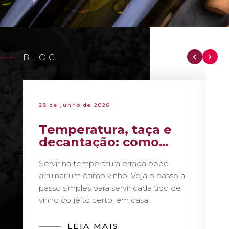
BLOG
28 de junho de 2026
Temperatura, taça e
decantação: como
servir vinho como um
Servir na temperatura errada pode
sommelier
arruinar um ótimo vinho. Veja o passo a
passo simples para servir cada tipo de
vinho do jeito certo, em casa.
LEIA MAIS