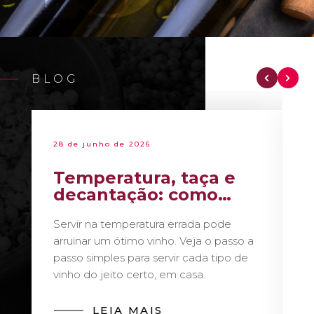
BLOG
28 de junho de 2026
Temperatura, taça e
decantação: como
servir vinho como um
Servir na temperatura errada pode
sommelier
arruinar um ótimo vinho. Veja o passo a
passo simples para servir cada tipo de
vinho do jeito certo, em casa.
LEIA MAIS