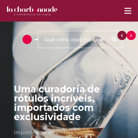
Uma curadoria de
rótulos incríveis,
importados com
exclusividade
Importadora de vinhos