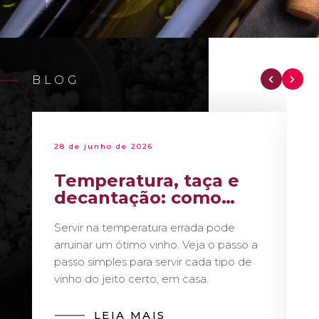
BLOG
28 de junho de 2026
Temperatura, taça e
decantação: como
servir vinho como um
Servir na temperatura errada pode
sommelier
arruinar um ótimo vinho. Veja o passo a
passo simples para servir cada tipo de
vinho do jeito certo, em casa.
LEIA MAIS