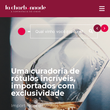
Uma curadoria de
rótulos incríveis,
importados com
exclusividade
Importadora de vinhos