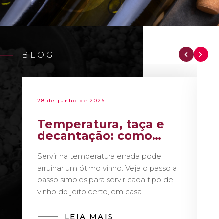
BLOG
28 de junho de 2026
Temperatura, taça e
decantação: como
servir vinho como um
Servir na temperatura errada pode
sommelier
arruinar um ótimo vinho. Veja o passo a
passo simples para servir cada tipo de
vinho do jeito certo, em casa.
LEIA MAIS