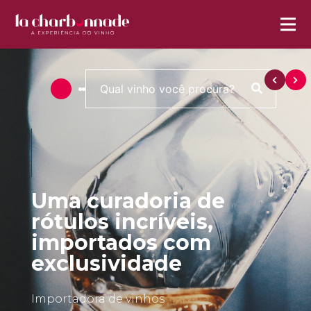
Uma curadoria de
rótulos incríveis,
importados com
exclusividade
Importadora de vinhos