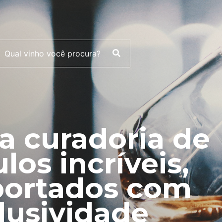
 curadoria de
ulos incríveis,
ortados com
lusividade