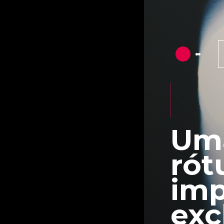
Uma
rót
imp
exc