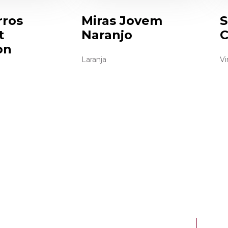
rros
Miras Jovem
S
t
Naranjo
C
on
Laranja
Vi