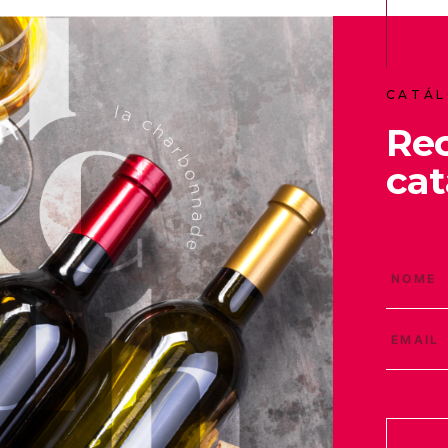
CATÁL
Re
cat