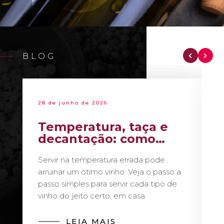
BLOG
28 de junho de 2026
Temperatura, taça e
decantação: como
servir vinho como um
Servir na temperatura errada pode
sommelier
arruinar um ótimo vinho. Veja o passo a
passo simples para servir cada tipo de
vinho do jeito certo, em casa.
LEIA MAIS