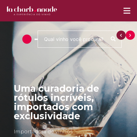
Uma curadoria de
rótulos incríveis,
importados com
exclusividade
Importadora de vinhos