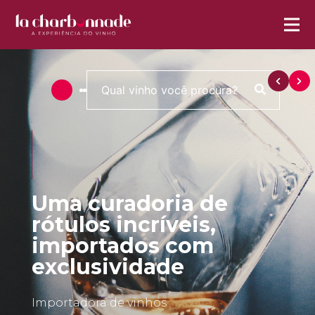
Uma curadoria de
rótulos incríveis,
importados com
exclusividade
Importadora de vinhos