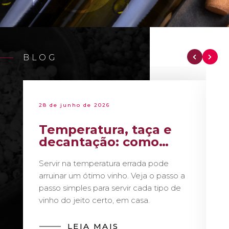
BLOG
28 de junho de 2026
Temperatura, taça e
decantação: como
servir vinho como um
Servir na temperatura errada pode
sommelier
arruinar um ótimo vinho. Veja o passo a
passo simples para servir cada tipo de
vinho do jeito certo, em casa.
LEIA MAIS