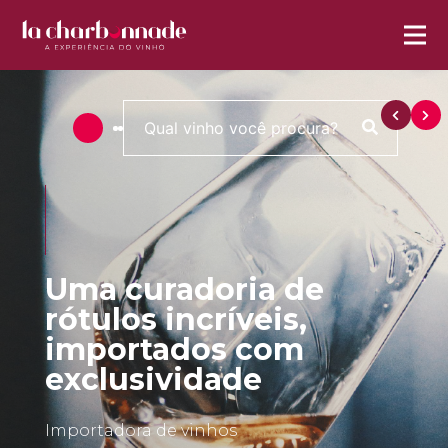
Uma curadoria de
rótulos incríveis,
importados com
exclusividade
Importadora de vinhos