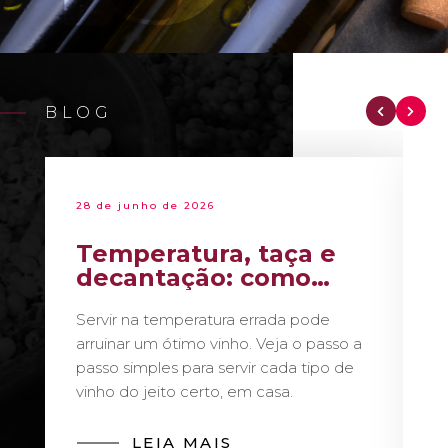
BLOG
28 de junho de 2026
Temperatura, taça e
decantação: como
servir vinho como um
Servir na temperatura errada pode
sommelier
arruinar um ótimo vinho. Veja o passo a
passo simples para servir cada tipo de
vinho do jeito certo, em casa.
LEIA MAIS