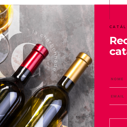
CATÁL
Re
cat