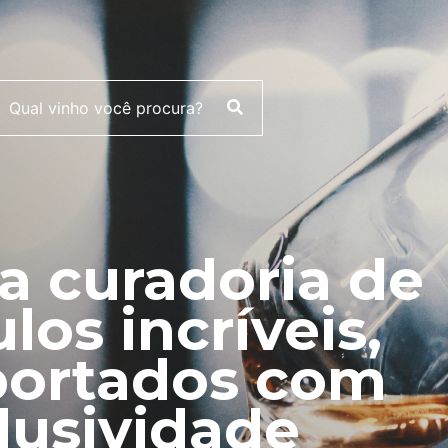
 curadoria de
ulos incríveis,
ortados com
lusividade