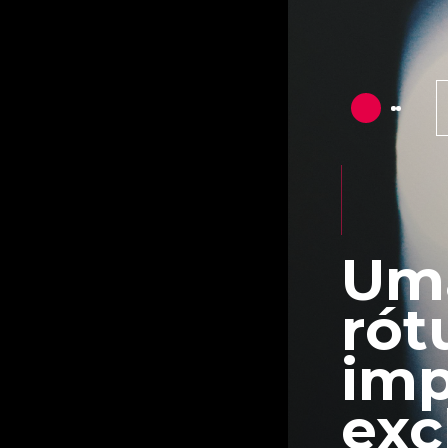
Uma
rót
imp
exc