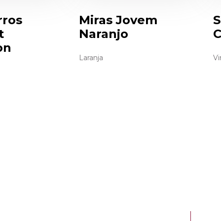
rros
Miras Jovem
S
t
Naranjo
C
on
Laranja
Vi