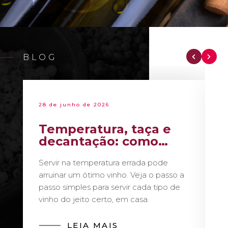
BLOG
28 de junho de 2026
Temperatura, taça e
decantação: como
servir vinho como um
Servir na temperatura errada pode
sommelier
arruinar um ótimo vinho. Veja o passo a
passo simples para servir cada tipo de
vinho do jeito certo, em casa.
LEIA MAIS