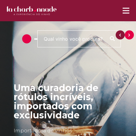
Uma curadoria de
rótulos incríveis,
importados com
exclusividade
Importadora de vinhos