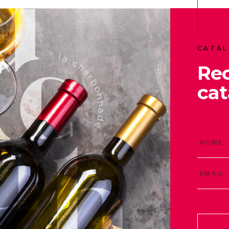
CATÁL
Re
cat