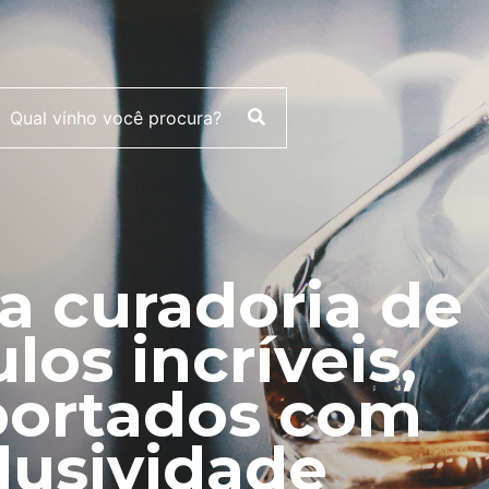
 curadoria de
ulos incríveis,
ortados com
lusividade