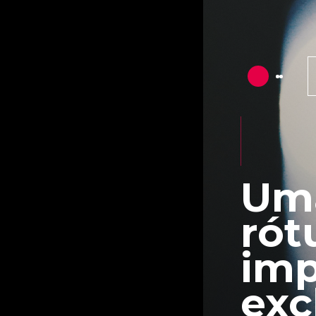
Uma
rót
imp
exc