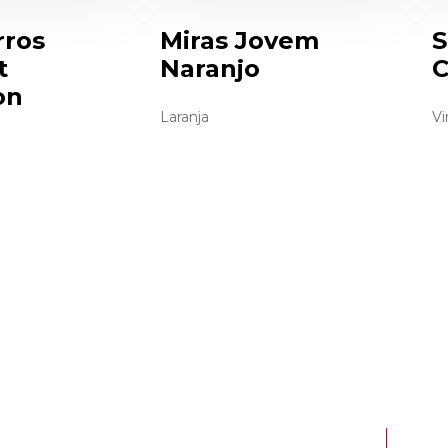
rros
Miras Jovem
S
t
Naranjo
C
on
Laranja
Vi