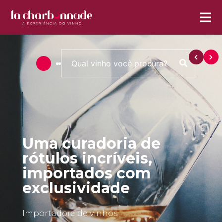
Uma curadoria de
rótulos incríveis,
importados com
exclusividade
Importadora de vinhos