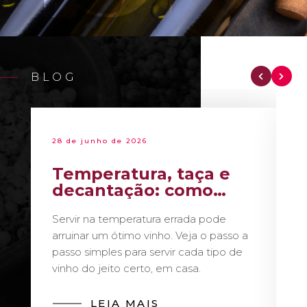
BLOG
28 de junho de 2026
Temperatura, taça e
decantação: como
servir vinho como um
Servir na temperatura errada pode
sommelier
arruinar um ótimo vinho. Veja o passo a
passo simples para servir cada tipo de
vinho do jeito certo, em casa.
LEIA MAIS