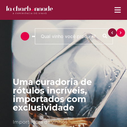
Uma curadoria de
rótulos incríveis,
importados com
exclusividade
Importadora de vinhos