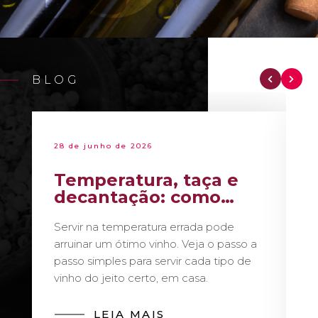
BLOG
28 de junho de 2026
Temperatura, taça e
decantação: como
servir vinho como um
Servir na temperatura errada pode
sommelier
arruinar um ótimo vinho. Veja o passo a
passo simples para servir cada tipo de
vinho do jeito certo, em casa.
LEIA MAIS